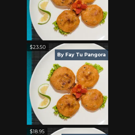
$
23.50
By Fay Tu Pangora
$
18.95