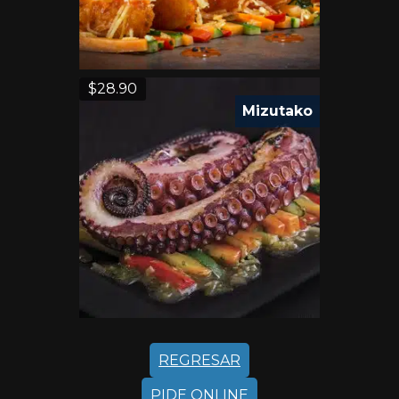
$
28.90
Mizutako
REGRESAR
PIDE ONLINE