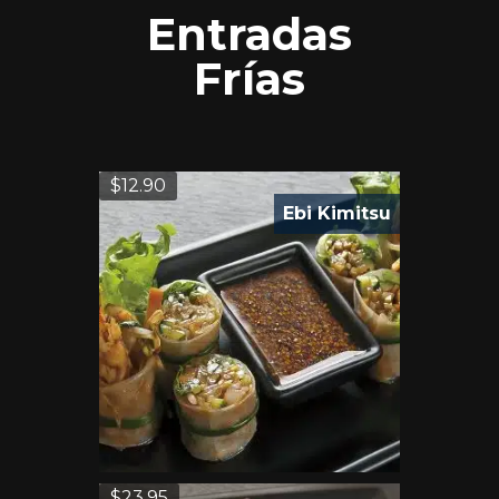
Entradas
Frías
$
12.90
Ebi Kimitsu
$
23.95