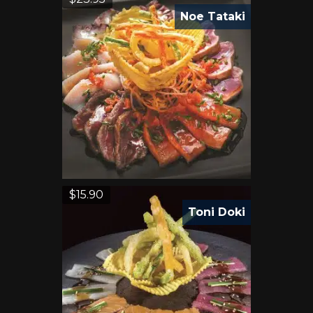
Noe Tataki
$
15.90
Toni Doki