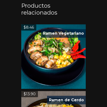
Productos
relacionados
$
8.46
Ramen Vegetariano
$
13.90
Ramen de Cerdo