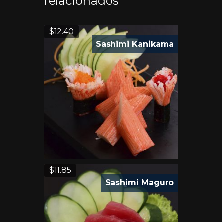
relacionados
$
12.40
Sashimi Kanikama
$
11.85
Sashimi Maguro