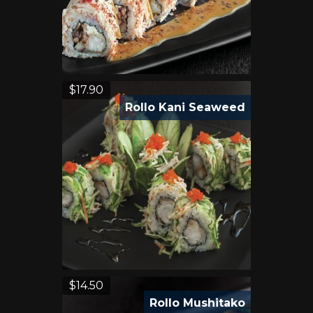
$
17.90
Rollo Kani Seaweed
$
14.50
Rollo Mushitako