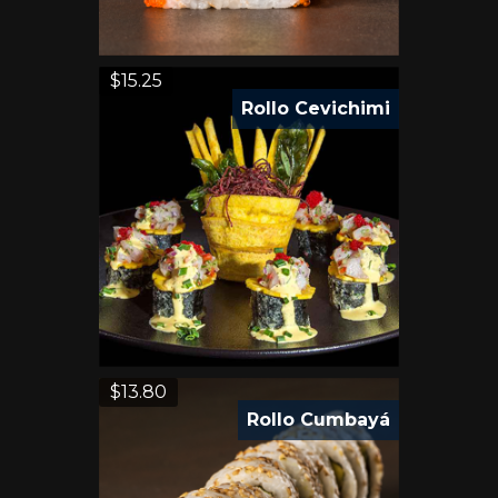
$
15.25
Rollo Cevichimi
$
13.80
Rollo Cumbayá