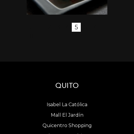
←
1
2
3
4
5
6
7
8
→
QUITO
Isabel La Católica
Mall El Jardín
Quicentro Shopping